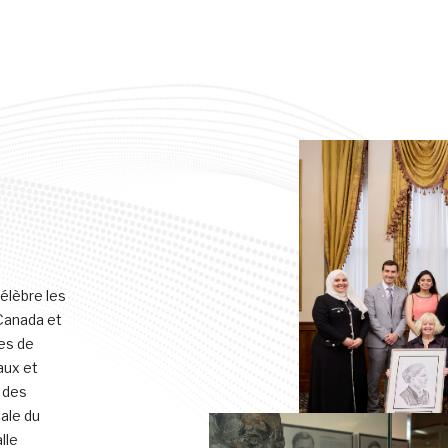
élèbre les
 Canada et
res de
aux et
 des
cale du
lle