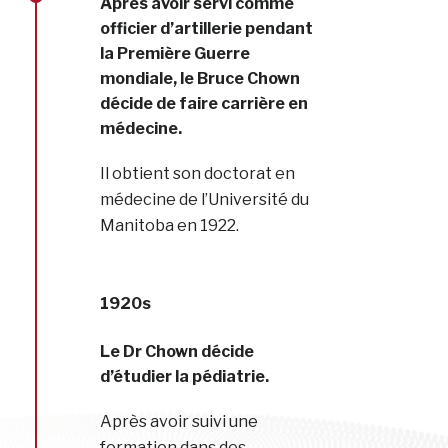
Après avoir servi comme
officier d’artillerie pendant
la Première Guerre
mondiale, le Bruce Chown
décide de faire carrière en
médecine.
Il obtient son doctorat en
médecine de l’Université du
Manitoba en 1922.
1920s
Le Dr Chown décide
d’étudier la pédiatrie.
Après avoir suivi une
formation dans des