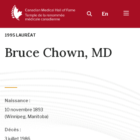
En
1995 LAURÉAT
Bruce Chown, MD
Sang
,
Diagnostic, traitement et prévention
,
Les premiers jours –
Pionniers des soins de santé
Naissance :
10 novembre 1893
(Winnipeg, Manitoba)
Décès :
3 juillet 1986