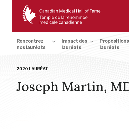
Rencontrez
Impact des
Propositions
nos lauréats
lauréats
lauréats
2020 LAURÉAT
Joseph Martin, M
Cellules, génétique et génomique
,
Éducation et formation en
organisationnel