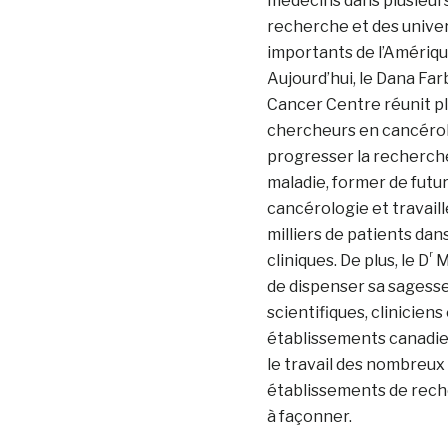
médecins dans plusieurs
recherche et des univer
importants de l’Amériqu
Aujourd’hui, le Dana Fa
Cancer Centre réunit pl
chercheurs en cancérol
progresser la recherch
maladie, former de futu
cancérologie et travail
milliers de patients dans
r
cliniques. De plus, le D
M
de dispenser sa sagess
scientifiques, cliniciens
établissements canadie
le travail des nombreux
établissements de reche
à façonner.