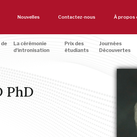
Nouvelles
Contactez-nous
À propos 
 de
La cérémonie
Prix des
Journées
d'intronisation
étudiants
Découvertes
D PhD
 santé et médecine
,
Leadership en développement