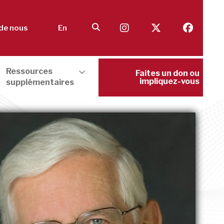
de nous
En
Ressources
Faites un don ou
impliquez-vous
supplémentaires