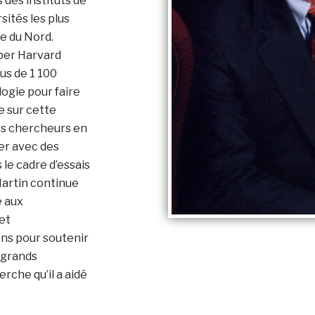
 des instituts de
sités les plus
e du Nord.
rber Harvard
us de 1 100
ogie pour faire
e sur cette
rs chercheurs en
ler avec des
 le cadre d’essais
artin continue
e aux
 et
ns pour soutenir
 grands
rche qu’il a aidé