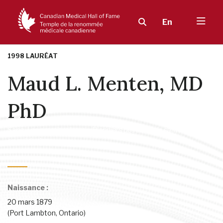
En
1998 LAURÉAT
Maud L. Menten, MD
PhD
Sang
,
Les premiers jours – Pionniers des soins de santé
,
Femmes
en médecine
Naissance :
20 mars 1879
(Port Lambton, Ontario)