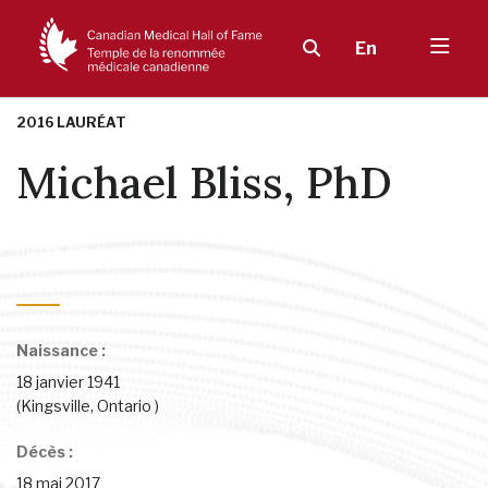
En
2016 LAURÉAT
Michael Bliss, PhD
Santé et sciences humaines
,
Éducation et formation en santé et
médecine
Naissance :
18 janvier 1941
(Kingsville, Ontario )
Décès :
18 mai 2017