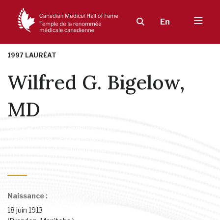
En
1997 LAURÉAT
Wilfred G. Bigelow,
MD
Cœur et vaisseaux sanguins
,
Cœur et vaisseaux sanguins
,
Les
premiers jours – Pionniers des soins de santé
,
Leadership en
développement organisationnel
Naissance :
18 juin 1913