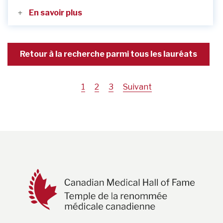
En savoir plus
Retour à la recherche parmi tous les lauréats
Page
1
Page
2
Page
3
Suivant
courante