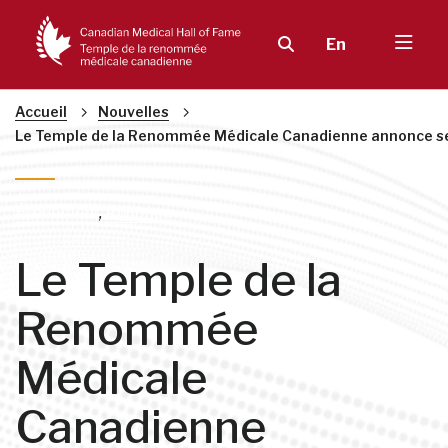
En
Fil
Accueil
Nouvelles
Le Temple de la Renommée Médicale Canadienne annonce s
d'Ariane
Événement
,
Annonce
Le Temple de la
Renommée
Médicale
Canadienne