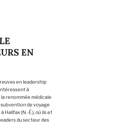
LE
EURS EN
preuves en leadership
intéressent à
de la renommée médicale
e subvention de voyage
Halifax (N.-É.), où ils et
leaders du secteur des