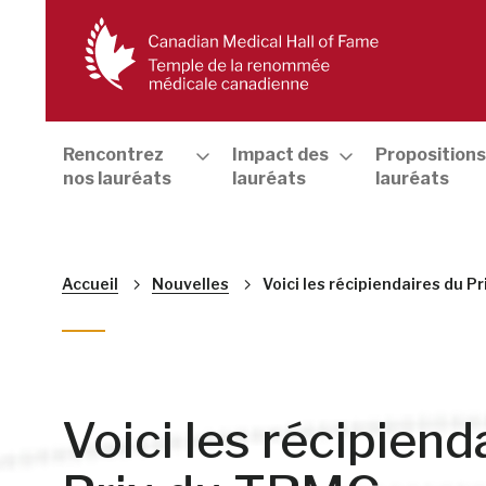
Rencontrez
Impact des
Propositions
nos lauréats
lauréats
lauréats
Fil
Accueil
Nouvelles
Voici les récipiendaires du P
d'Ariane
Annonce
Voici les récipiend