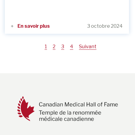
En savoir plus
3 octobre 2024
Page
1
Page
2
Page
3
Page
4
Suivant
courante