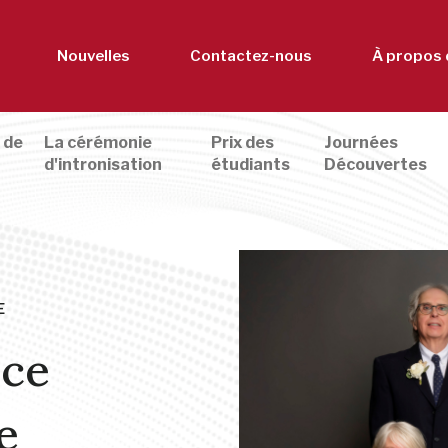
Nouvelles
Contactez-nous
À propos 
 de
La cérémonie
Prix des
Journées
d'intronisation
étudiants
Découvertes
E
nce
e