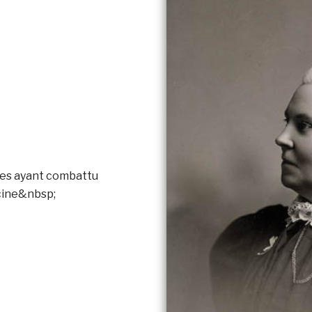
res ayant combattu
cine&nbsp;