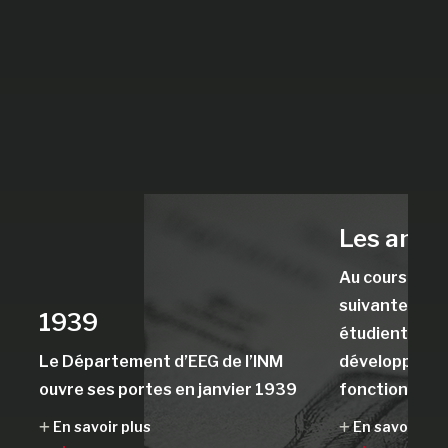
Les anné
Au cours des 
suivantes, les
1939
étudient l’épi
Le Département d’EEG de l’INM
développemen
ouvre ses portes en janvier 1939
fonctionnelle
En savoir plus
En savoir plu